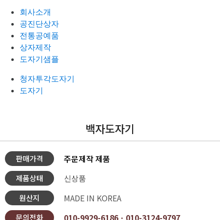
회사소개
공진단상자
전통공예품
상자제작
도자기샘플
청자투각도자기
도자기
백자도자기
주문제작 제품
판매가격
신상품
제품상태
MADE IN KOREA
원산지
010-9929-6186ㆍ010-3124-9797
문의전화