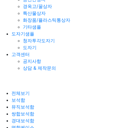
경옥고/꿀상자
특산물상자
화장품/플라스틱통상자
기타샘플
도자기샘플
청자투각도자기
도자기
고객센터
공지사항
상담 & 제작문의
전체보기
보석함
뮤직보석함
쌍합보석함
경대보석함
명함케이스