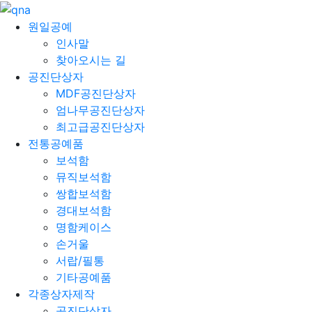
원일공예
인사말
찾아오시는 길
공진단상자
MDF공진단상자
엄나무공진단상자
최고급공진단상자
전통공예품
보석함
뮤직보석함
쌍합보석함
경대보석함
명함케이스
손거울
서랍/필통
기타공예품
각종상자제작
공진단상자