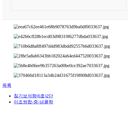
목록
칠기보석함(6호)2단
이조쌍합-중-넝쿨학