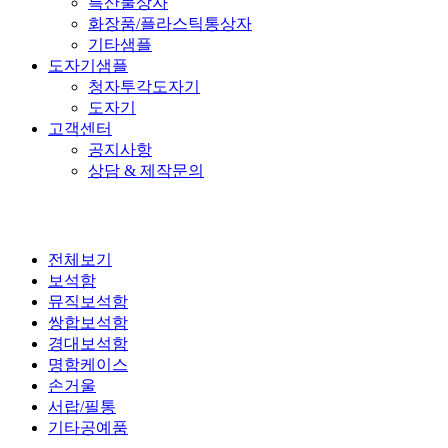
특산물상자
화장품/플라스틱통상자
기타샘플
도자기샘플
청자투각도자기
도자기
고객센터
공지사항
상담 & 제작문의
전체보기
보석함
뮤직보석함
쌍합보석함
경대보석함
명함케이스
손거울
서랍/필통
기타공예품