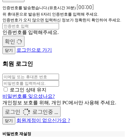
[00:00]
인증번호를 발송했습니다.(유효시간 30분)
위 휴대폰으로 발송된 6자리 인증번호를 입력해 주세요.
인증번호가 오지 않으면 입력하신 정보가 정확한지 확인하여 주세요.
인증번호를 입력해주세요.
확인
로그인으로 가기
닫기
회원 로그인
이
메
패
일
스
로그인 상태 유지
또
워
비밀번호를 잊으셨나요?
는
드
개인정보 보호를 위해, 개인 PC에서만 사용해 주세요.
휴
로그인
로그인중 ...
대
회원계정이 없으신가요 ?
닫기
폰
번
호
비밀번호 재설정