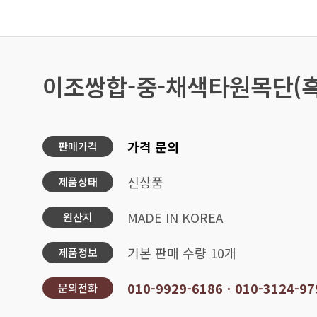
이조쌍합-중-채색타원목단(흑
가격 문의
판매가격
신상품
제품상태
MADE IN KOREA
원산지
기본 판매 수량 10개
제품정보
010-9929-6186ㆍ010-3124-97
문의전화