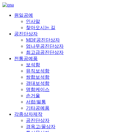
원일공예
인사말
찾아오시는 길
공진단상자
MDF공진단상자
엄나무공진단상자
최고급공진단상자
전통공예품
보석함
뮤직보석함
쌍합보석함
경대보석함
명함케이스
손거울
서랍/필통
기타공예품
각종상자제작
공진단상자
경옥고/꿀상자